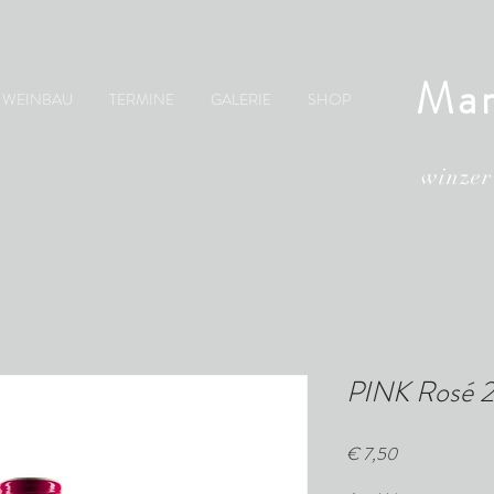
Mar
WEINBAU
TERMINE
GALERIE
SHOP
winzer
PINK Rosé 2
Preis
€ 7,50