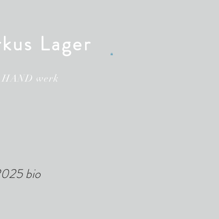
kus Lager
 HAND werk
025 bio