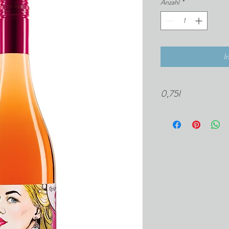
Anzahl
*
I
0,75l
leuchtendes Pink, frucht
ausgewogene Säure