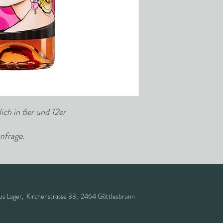
ich in 6er und 12er
nfrage.
 Lager, Kirchenstrasse 33, 2464 Göttlesbrunn